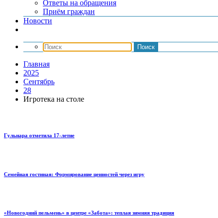
Ответы на обращения
Приём граждан
Новости
Главная
2025
Сентябрь
28
Игротека на столе
Гульнара отметила 17‑летие
Семейная гостиная: Формирование ценностей через игру
«Новогодний пельмень» в центре «Забота»: теплая зимняя традиция