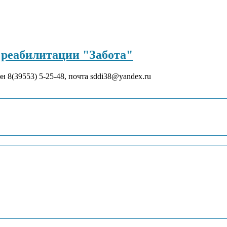
реабилитации "Забота"
он 8(39553) 5-25-48, почта sddi38@yandex.ru