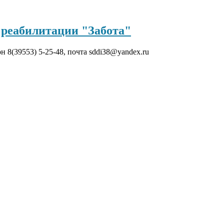
реабилитации "Забота"
он 8(39553) 5-25-48, почта sddi38@yandex.ru