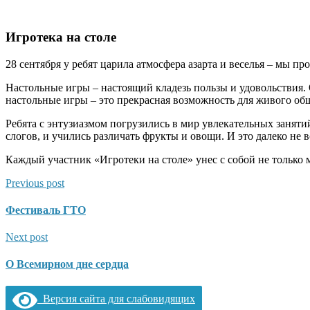
Игротека на столе
28 сентября у ребят царила атмосфера азарта и веселья – мы п
Настольные игры – настоящий кладезь пользы и удовольствия. 
настольные игры – это прекрасная возможность для живого об
Ребята с энтузиазмом погрузились в мир увлекательных занятий
слогов, и учились различать фрукты и овощи. И это далеко не 
Каждый участник «Игротеки на столе» унес с собой не только м
Previous post
Фестиваль ГТО
Next post
О Всемирном дне сердца
Версия сайта для слабовидящих