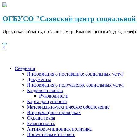
Перейти
к
содержимому
ОГБУСО "Саянский центр социальной 
Иркутская область, г. Саянск, мкр. Благовещенский, д. 6, телеф
×
Сведения
Информация о поставщике социальных услуг
Документы
Информация о получателях социальных услуг
Кадровый состав
Руководители
Карта доступности
Материально-техническое обеспечение
Информация о проверках
Охрана труда
Безопасность
Антикоррупционная политика
Попечительский совет