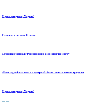
С днем рождения, Мадина!
Гульнара отметила 17‑летие
Семейная гостиная: Формирование ценностей через игру
«Новогодний пельмень» в центре «Забота»: теплая зимняя традиция
С днем рождения, Мадина!