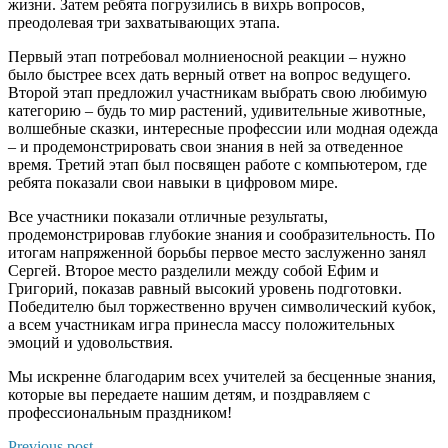
жизни. Затем ребята погрузились в вихрь вопросов,
преодолевая три захватывающих этапа.
Первый этап потребовал молниеносной реакции – нужно
было быстрее всех дать верный ответ на вопрос ведущего.
Второй этап предложил участникам выбрать свою любимую
категорию – будь то мир растений, удивительные животные,
волшебные сказки, интересные профессии или модная одежда
– и продемонстрировать свои знания в ней за отведенное
время. Третий этап был посвящен работе с компьютером, где
ребята показали свои навыки в цифровом мире.
Все участники показали отличные результаты,
продемонстрировав глубокие знания и сообразительность. По
итогам напряженной борьбы первое место заслуженно занял
Сергей. Второе место разделили между собой Ефим и
Григорий, показав равный высокий уровень подготовки.
Победителю был торжественно вручен символический кубок,
а всем участникам игра принесла массу положительных
эмоций и удовольствия.
Мы искренне благодарим всех учителей за бесценные знания,
которые вы передаете нашим детям, и поздравляем с
профессиональным праздником!
Previous post