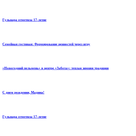
Гульнара отметила 17‑летие
Семейная гостиная: Формирование ценностей через игру
«Новогодний пельмень» в центре «Забота»: теплая зимняя традиция
С днем рождения, Мадина!
Гульнара отметила 17‑летие