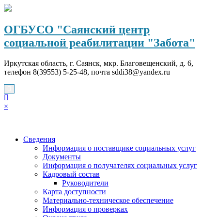
Перейти
к
содержимому
ОГБУСО "Саянский центр
социальной реабилитации "Забота"
Иркутская область, г. Саянск, мкр. Благовещенский, д. 6,
телефон 8(39553) 5-25-48, почта sddi38@yandex.ru
×
Сведения
Информация о поставщике социальных услуг
Документы
Информация о получателях социальных услуг
Кадровый состав
Руководители
Карта доступности
Материально-техническое обеспечение
Информация о проверках