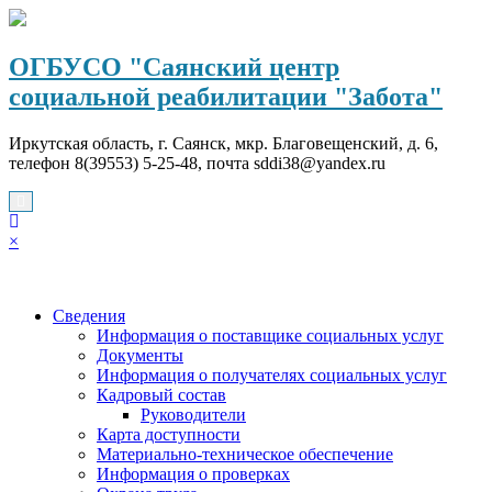
Перейти
к
содержимому
ОГБУСО "Саянский центр
социальной реабилитации "Забота"
Иркутская область, г. Саянск, мкр. Благовещенский, д. 6,
телефон 8(39553) 5-25-48, почта sddi38@yandex.ru
×
Сведения
Информация о поставщике социальных услуг
Документы
Информация о получателях социальных услуг
Кадровый состав
Руководители
Карта доступности
Материально-техническое обеспечение
Информация о проверках