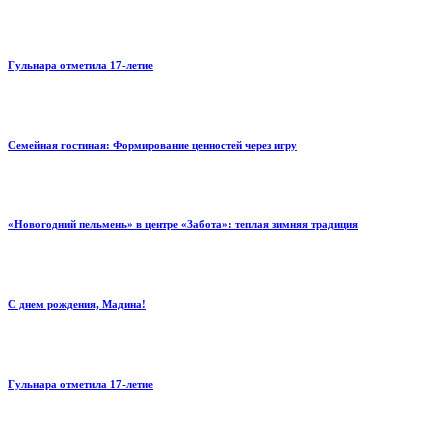
Гульнара отметила 17‑летие
Семейная гостиная: Формирование ценностей через игру
«Новогодний пельмень» в центре «Забота»: теплая зимняя традиция
С днем рождения, Мадина!
Гульнара отметила 17‑летие