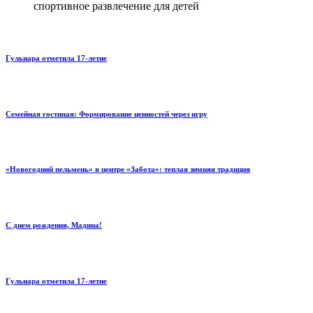
спортивное развлечение для детей
Гульнара отметила 17‑летие
Семейная гостиная: Формирование ценностей через игру
«Новогодний пельмень» в центре «Забота»: теплая зимняя традиция
С днем рождения, Мадина!
Гульнара отметила 17‑летие