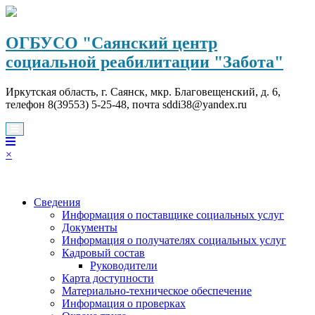
Перейти
к
содержимому
ОГБУСО "Саянский центр
социальной реабилитации "Забота"
Иркутская область, г. Саянск, мкр. Благовещенский, д. 6,
телефон 8(39553) 5-25-48, почта sddi38@yandex.ru
×
Сведения
Информация о поставщике социальных услуг
Документы
Информация о получателях социальных услуг
Кадровый состав
Руководители
Карта доступности
Материально-техническое обеспечение
Информация о проверках