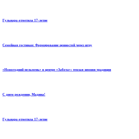
Гульнара отметила 17‑летие
Семейная гостиная: Формирование ценностей через игру
«Новогодний пельмень» в центре «Забота»: теплая зимняя традиция
С днем рождения, Мадина!
Гульнара отметила 17‑летие