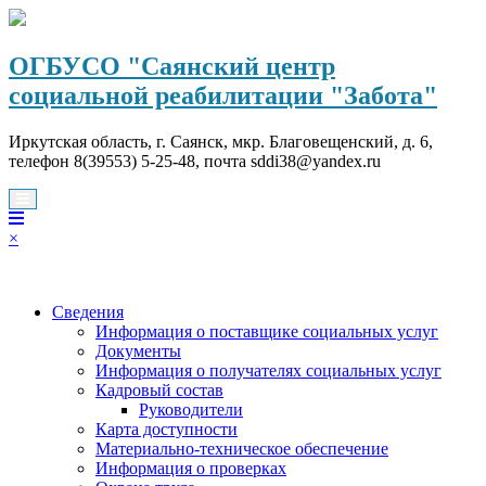
Перейти
к
содержимому
ОГБУСО "Саянский центр
социальной реабилитации "Забота"
Иркутская область, г. Саянск, мкр. Благовещенский, д. 6,
телефон 8(39553) 5-25-48, почта sddi38@yandex.ru
×
Сведения
Информация о поставщике социальных услуг
Документы
Информация о получателях социальных услуг
Кадровый состав
Руководители
Карта доступности
Материально-техническое обеспечение
Информация о проверках