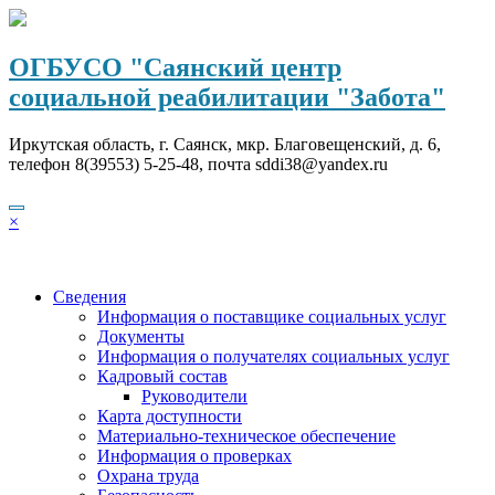
Перейти
к
содержимому
ОГБУСО "Саянский центр
социальной реабилитации "Забота"
Иркутская область, г. Саянск, мкр. Благовещенский, д. 6,
телефон 8(39553) 5-25-48, почта sddi38@yandex.ru
×
Сведения
Информация о поставщике социальных услуг
Документы
Информация о получателях социальных услуг
Кадровый состав
Руководители
Карта доступности
Материально-техническое обеспечение
Информация о проверках
Охрана труда