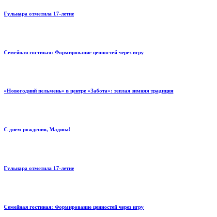
Гульнара отметила 17‑летие
Семейная гостиная: Формирование ценностей через игру
«Новогодний пельмень» в центре «Забота»: теплая зимняя традиция
С днем рождения, Мадина!
Гульнара отметила 17‑летие
Семейная гостиная: Формирование ценностей через игру