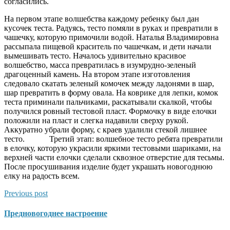
согласились.
На первом этапе волшебства каждому ребенку был дан
кусочек теста. Радуясь, тесто помяли в руках и превратили в
чашечку, которую примочили водой. Наталья Владимировна
рассыпала пищевой краситель по чашечкам, и дети начали
вымешивать тесто. Началось удивительно красивое
волшебство, масса превратилась в изумрудно-зеленый
драгоценный камень. На втором этапе изготовления
следовало скатать зеленый комочек между ладонями в шар,
шар превратить в форму овала. На коврике для лепки, комок
теста приминали пальчиками, раскатывали скалкой, чтобы
получился ровный тестовой пласт. Формочку в виде елочки
положили на пласт и слегка надавили сверху рукой.
Аккуратно убрали форму, с краев удалили стекой лишнее
тесто. Третий этап: волшебное тесто ребята превратили
в елочку, которую украсили яркими тестовыми шариками, на
верхней части елочки сделали сквозное отверстие для тесьмы.
После просушивания изделие будет украшать новогоднюю
елку на радость всем.
Previous post
Предновогоднее настроение