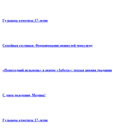
Гульнара отметила 17‑летие
Семейная гостиная: Формирование ценностей через игру
«Новогодний пельмень» в центре «Забота»: теплая зимняя традиция
С днем рождения, Мадина!
Гульнара отметила 17‑летие