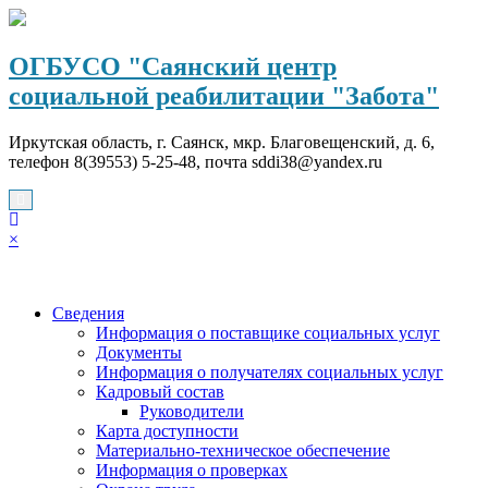
Перейти
к
содержимому
ОГБУСО "Саянский центр
социальной реабилитации "Забота"
Иркутская область, г. Саянск, мкр. Благовещенский, д. 6,
телефон 8(39553) 5-25-48, почта sddi38@yandex.ru
×
Сведения
Информация о поставщике социальных услуг
Документы
Информация о получателях социальных услуг
Кадровый состав
Руководители
Карта доступности
Материально-техническое обеспечение
Информация о проверках