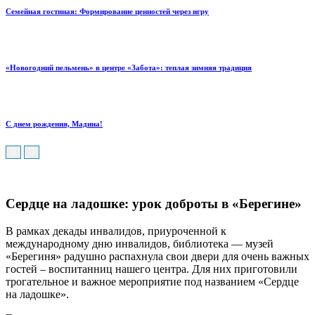
Семейная гостиная: Формирование ценностей через игру
«Новогодний пельмень» в центре «Забота»: теплая зимняя традиция
С днем рождения, Мадина!
Сердце на ладошке: урок доброты в «Берегине»
В рамках декады инвалидов, приуроченной к
международному дню инвалидов, библиотека — музей
«Берегиня» радушно распахнула свои двери для очень важных
гостей – воспитанниц нашего центра.
Для них приготовили
трогательное и важное мероприятие под названием «Сердце
на ладошке».