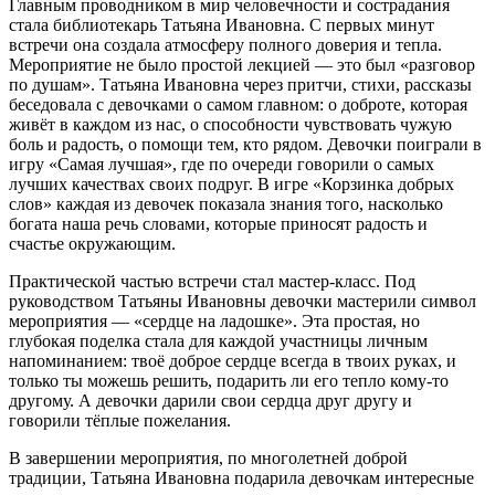
Главным проводником в мир человечности и сострадания
стала библиотекарь Татьяна Ивановна. С первых минут
встречи она создала атмосферу полного доверия и тепла.
Мероприятие не было простой лекцией — это был «разговор
по душам». Татьяна Ивановна через притчи, стихи, рассказы
беседовала с девочками о самом главном: о доброте, которая
живёт в каждом из нас, о способности чувствовать чужую
боль и радость, о помощи тем, кто рядом. Девочки поиграли в
игру «Самая лучшая», где по очереди говорили о самых
лучших качествах своих подруг. В игре «Корзинка добрых
слов» каждая из девочек показала знания того, насколько
богата наша речь словами, которые приносят радость и
счастье окружающим.
Практической частью встречи стал мастер-класс. Под
руководством Татьяны Ивановны девочки мастерили символ
мероприятия — «сердце на ладошке». Эта простая, но
глубокая поделка стала для каждой участницы личным
напоминанием: твоё доброе сердце всегда в твоих руках, и
только ты можешь решить, подарить ли его тепло кому-то
другому. А девочки дарили свои сердца друг другу и
говорили тёплые пожелания.
В завершении мероприятия, по многолетней доброй
традиции, Татьяна Ивановна подарила девочкам интересные