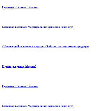
Гульнара отметила 17‑летие
Семейная гостиная: Формирование ценностей через игру
«Новогодний пельмень» в центре «Забота»: теплая зимняя традиция
С днем рождения, Мадина!
Гульнара отметила 17‑летие
Семейная гостиная: Формирование ценностей через игру