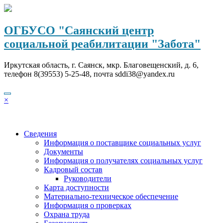
Перейти
к
содержимому
ОГБУСО "Саянский центр
социальной реабилитации "Забота"
Иркутская область, г. Саянск, мкр. Благовещенский, д. 6,
телефон 8(39553) 5-25-48, почта sddi38@yandex.ru
×
Сведения
Информация о поставщике социальных услуг
Документы
Информация о получателях социальных услуг
Кадровый состав
Руководители
Карта доступности
Материально-техническое обеспечение
Информация о проверках
Охрана труда