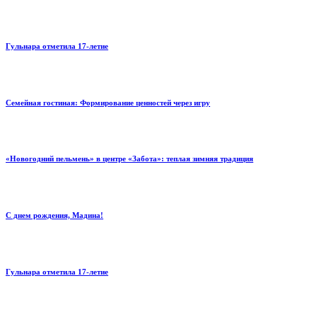
Гульнара отметила 17‑летие
Семейная гостиная: Формирование ценностей через игру
«Новогодний пельмень» в центре «Забота»: теплая зимняя традиция
С днем рождения, Мадина!
Гульнара отметила 17‑летие