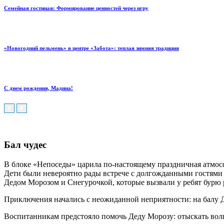
Семейная гостиная: Формирование ценностей через игру
«Новогодний пельмень» в центре «Забота»: теплая зимняя традиция
С днем рождения, Мадина!
Бал чудес
В блоке «Непоседы» царила по‑настоящему праздничная атмос
Дети были невероятно рады встрече с долгожданными гостям
Дедом Морозом и Снегурочкой, которые вызвали у ребят бурю р
Приключения начались с неожиданной неприятности: на балу Д
Воспитанникам предстояло помочь Деду Морозу: отыскать волш