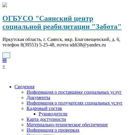
Перейти
к
содержимому
ОГБУСО "Саянский центр
социальной реабилитации "Забота"
Иркутская область, г. Саянск, мкр. Благовещенский, д. 6,
телефон 8(39553) 5-25-48, почта sddi38@yandex.ru
×
Сведения
Информация о поставщике социальных услуг
Документы
Информация о получателях социальных услуг
Кадровый состав
Руководители
Карта доступности
Материально-техническое обеспечение
Информация о проверках