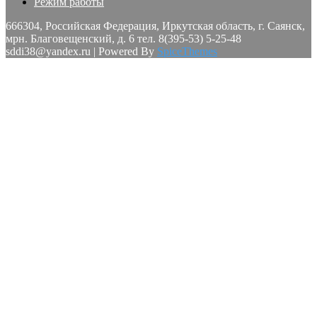
Режим работы
666304, Российская Федерация, Иркутская область, г. Саянск,
мрн. Благовещенский, д. 6 тел. 8(395-53) 5-25-48
sddi38@yandex.ru | Powered By
SpiceThemes