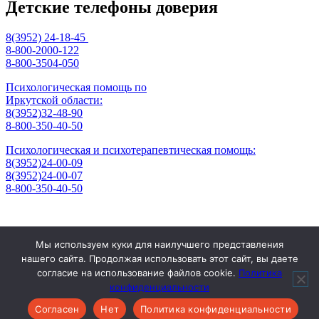
Детские телефоны доверия
8(3952) 24-18-45
8-800-2000-122
8-800-3504-050
Психологическая помощь по
Иркутской области:
8(3952)32-48-90
8-800-350-40-50
Психологическая и психотерапевтическая помощь:
8(3952)24-00-09
8(3952)24-00-07
8-800-350-40-50
Отзывы
Мы используем куки для наилучшего представления
Контакты
нашего сайта. Продолжая использовать этот сайт, вы даете
Режим работы
согласие на использование файлов cookie.
Политика
666304, Российская Федерация, Иркутская область, г. Саянск,
конфиденциальности
мрн. Благовещенский, д. 6 тел. 8(395-53) 5-25-48
Согласен
Нет
Политика конфиденциальности
sddi38@yandex.ru | Powered By
SpiceThemes