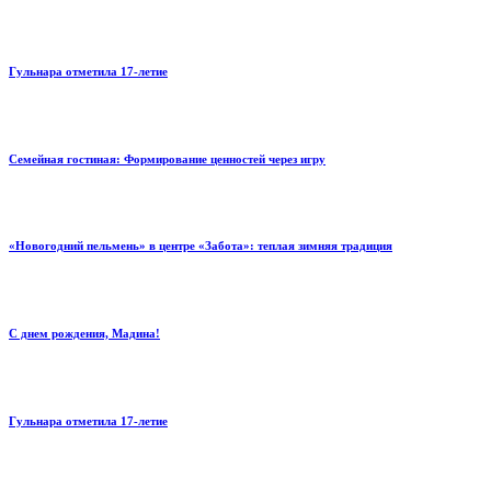
Гульнара отметила 17‑летие
Семейная гостиная: Формирование ценностей через игру
«Новогодний пельмень» в центре «Забота»: теплая зимняя традиция
С днем рождения, Мадина!
Гульнара отметила 17‑летие