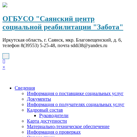
Перейти
к
содержимому
ОГБУСО "Саянский центр
социальной реабилитации "Забота"
Иркутская область, г. Саянск, мкр. Благовещенский, д. 6,
телефон 8(39553) 5-25-48, почта sddi38@yandex.ru
×
Сведения
Информация о поставщике социальных услуг
Документы
Информация о получателях социальных услуг
Кадровый состав
Руководители
Карта доступности
Материально-техническое обеспечение
Информация о проверках