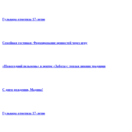
Гульнара отметила 17‑летие
Семейная гостиная: Формирование ценностей через игру
«Новогодний пельмень» в центре «Забота»: теплая зимняя традиция
С днем рождения, Мадина!
Гульнара отметила 17‑летие