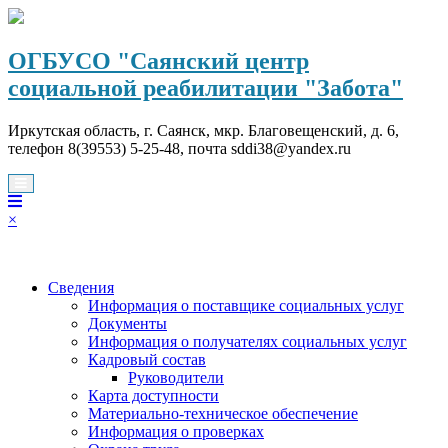
Перейти
к
содержимому
ОГБУСО "Саянский центр
социальной реабилитации "Забота"
Иркутская область, г. Саянск, мкр. Благовещенский, д. 6,
телефон 8(39553) 5-25-48, почта sddi38@yandex.ru
×
Сведения
Информация о поставщике социальных услуг
Документы
Информация о получателях социальных услуг
Кадровый состав
Руководители
Карта доступности
Материально-техническое обеспечение
Информация о проверках