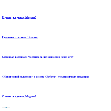
С днем рождения, Мадина!
Гульнара отметила 17‑летие
Семейная гостиная: Формирование ценностей через игру
«Новогодний пельмень» в центре «Забота»: теплая зимняя традиция
С днем рождения, Мадина!