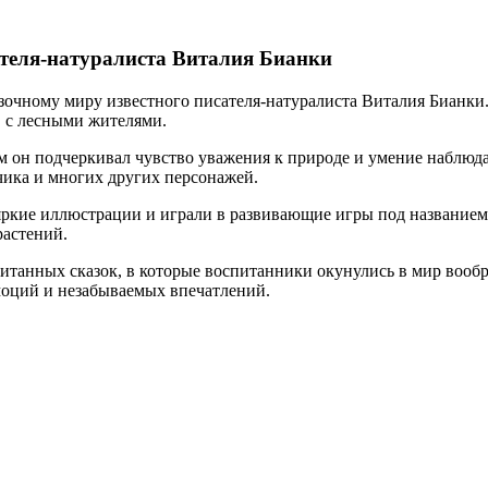
ателя-натуралиста Виталия Бианки
азочному миру известного писателя-натуралиста Виталия Бианки
 с лесными жителями.
ом он подчеркивал чувство уважения к природе и умение наблю
чика и многих других персонажей.
ркие иллюстрации и играли в развивающие игры под названием: 
растений.
итанных сказок, в которые воспитанники окунулись в мир вообр
моций и незабываемых впечатлений.