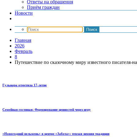
Ответы на обращения
Приём граждан
Новости
Главная
2026
Февраль
8
Путешествие по сказочному миру известного писателя-н
Гульнара отметила 17‑летие
Семейная гостиная: Формирование ценностей через игру
«Новогодний пельмень» в центре «Забота»: теплая зимняя традиция