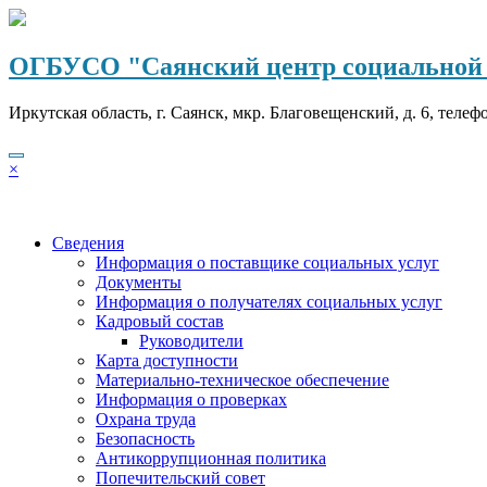
Перейти
к
содержимому
ОГБУСО "Саянский центр социальной 
Иркутская область, г. Саянск, мкр. Благовещенский, д. 6, телеф
×
Сведения
Информация о поставщике социальных услуг
Документы
Информация о получателях социальных услуг
Кадровый состав
Руководители
Карта доступности
Материально-техническое обеспечение
Информация о проверках
Охрана труда
Безопасность
Антикоррупционная политика
Попечительский совет