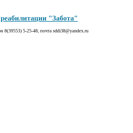
реабилитации "Забота"
он 8(39553) 5-25-48, почта sddi38@yandex.ru