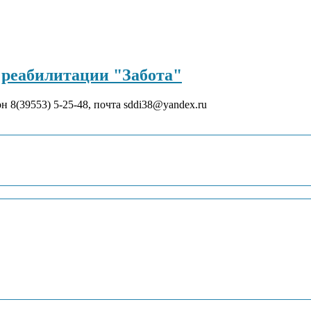
реабилитации "Забота"
он 8(39553) 5-25-48, почта sddi38@yandex.ru