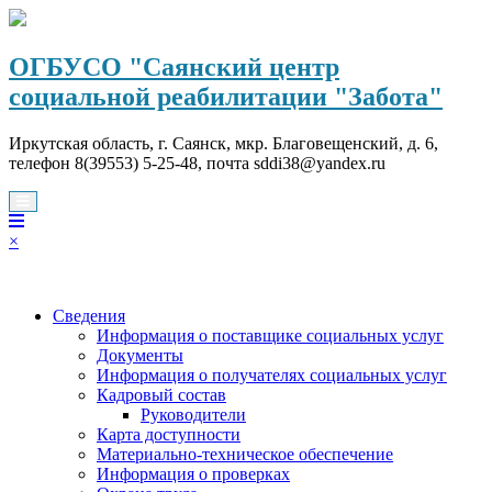
Перейти
к
содержимому
ОГБУСО "Саянский центр
социальной реабилитации "Забота"
Иркутская область, г. Саянск, мкр. Благовещенский, д. 6,
телефон 8(39553) 5-25-48, почта sddi38@yandex.ru
×
Сведения
Информация о поставщике социальных услуг
Документы
Информация о получателях социальных услуг
Кадровый состав
Руководители
Карта доступности
Материально-техническое обеспечение
Информация о проверках