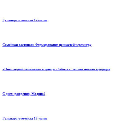
Гульнара отметила 17‑летие
Семейная гостиная: Формирование ценностей через игру
«Новогодний пельмень» в центре «Забота»: теплая зимняя традиция
С днем рождения, Мадина!
Гульнара отметила 17‑летие