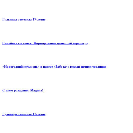
Гульнара отметила 17‑летие
Семейная гостиная: Формирование ценностей через игру
«Новогодний пельмень» в центре «Забота»: теплая зимняя традиция
С днем рождения, Мадина!
Гульнара отметила 17‑летие