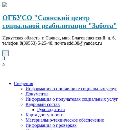
Перейти
к
содержимому
ОГБУСО "Саянский центр
социальной реабилитации "Забота"
Иркутская область, г. Саянск, мкр. Благовещенский, д. 6,
телефон 8(39553) 5-25-48, почта sddi38@yandex.ru
×
Сведения
Информация о поставщике социальных услуг
Документы
Информация о получателях социальных услуг
Кадровый состав
Руководители
Карта доступности
Материально-техническое обеспечение
Информация о проверках