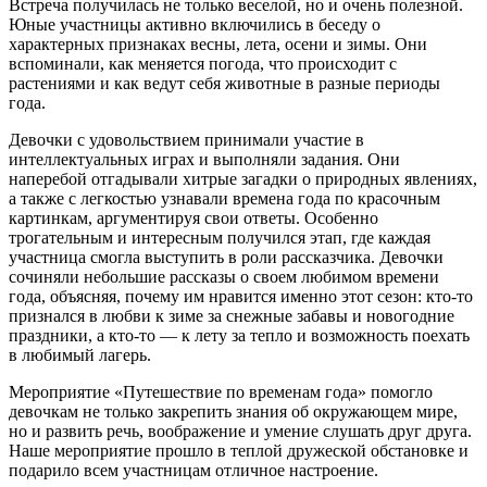
Встреча получилась не только веселой, но и очень полезной.
Юные участницы активно включились в беседу о
характерных признаках весны, лета, осени и зимы. Они
вспоминали, как меняется погода, что происходит с
растениями и как ведут себя животные в разные периоды
года.
Девочки с удовольствием принимали участие в
интеллектуальных играх и выполняли задания. Они
наперебой отгадывали хитрые загадки о природных явлениях,
а также с легкостью узнавали времена года по красочным
картинкам, аргументируя свои ответы. Особенно
трогательным и интересным получился этап, где каждая
участница смогла выступить в роли рассказчика. Девочки
сочиняли небольшие рассказы о своем любимом времени
года, объясняя, почему им нравится именно этот сезон: кто-то
признался в любви к зиме за снежные забавы и новогодние
праздники, а кто-то — к лету за тепло и возможность поехать
в любимый лагерь.
Мероприятие «Путешествие по временам года» помогло
девочкам не только закрепить знания об окружающем мире,
но и развить речь, воображение и умение слушать друг друга.
Наше мероприятие прошло в теплой дружеской обстановке и
подарило всем участницам отличное настроение.