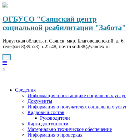
Перейти
к
содержимому
ОГБУСО "Саянский центр
социальной реабилитации "Забота"
Иркутская область, г. Саянск, мкр. Благовещенский, д. 6,
телефон 8(39553) 5-25-48, почта sddi38@yandex.ru
×
Сведения
Информация о поставщике социальных услуг
Документы
Информация о получателях социальных услуг
Кадровый состав
Руководители
Карта доступности
Материально-техническое обеспечение
Информация о проверках