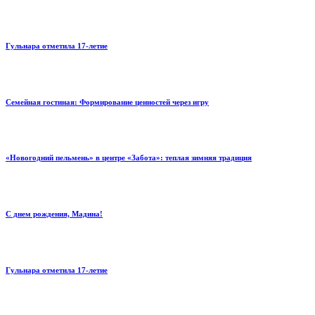
Гульнара отметила 17‑летие
Семейная гостиная: Формирование ценностей через игру
«Новогодний пельмень» в центре «Забота»: теплая зимняя традиция
С днем рождения, Мадина!
Гульнара отметила 17‑летие