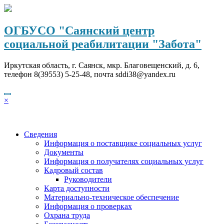
Перейти
к
содержимому
ОГБУСО "Саянский центр
социальной реабилитации "Забота"
Иркутская область, г. Саянск, мкр. Благовещенский, д. 6,
телефон 8(39553) 5-25-48, почта sddi38@yandex.ru
×
Сведения
Информация о поставщике социальных услуг
Документы
Информация о получателях социальных услуг
Кадровый состав
Руководители
Карта доступности
Материально-техническое обеспечение
Информация о проверках
Охрана труда