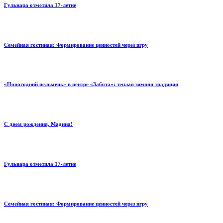
Гульнара отметила 17‑летие
Семейная гостиная: Формирование ценностей через игру
«Новогодний пельмень» в центре «Забота»: теплая зимняя традиция
С днем рождения, Мадина!
Гульнара отметила 17‑летие
Семейная гостиная: Формирование ценностей через игру