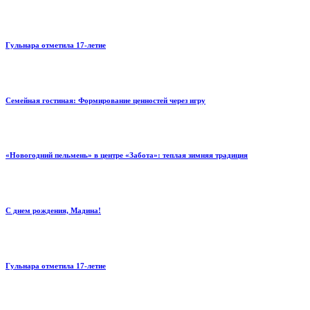
Гульнара отметила 17‑летие
Семейная гостиная: Формирование ценностей через игру
«Новогодний пельмень» в центре «Забота»: теплая зимняя традиция
С днем рождения, Мадина!
Гульнара отметила 17‑летие