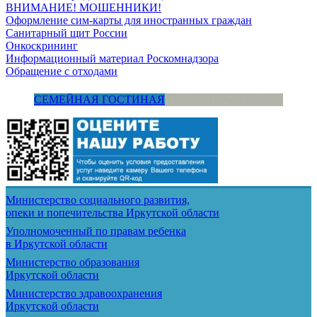
ВНИМАНИЕ! МОШЕННИКИ!
Оформление сим-карты для иностранных граждан
Санитарный щит России
Онкоскрининг
Информационный материал Роскомнадзора
Обращение с отходами
СЕМЕЙНАЯ ГОСТИНАЯ
Министерство социального развития,
опеки и попечительства
Иркутской области
Уполномоченный по правам ребенка
в Иркутской области
Министерство образования
Иркутской области
Министерство здравоохранения
Иркутской области