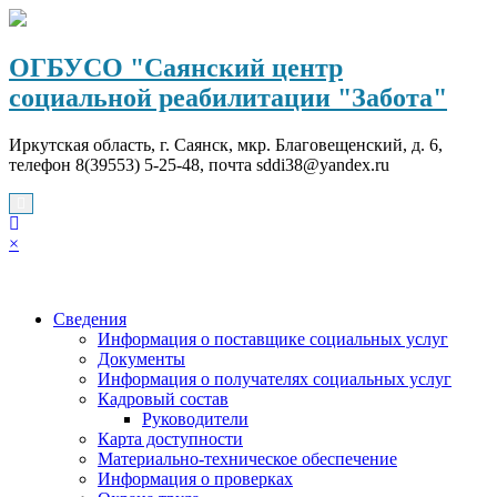
Перейти
к
содержимому
ОГБУСО "Саянский центр
социальной реабилитации "Забота"
Иркутская область, г. Саянск, мкр. Благовещенский, д. 6,
телефон 8(39553) 5-25-48, почта sddi38@yandex.ru
×
Сведения
Информация о поставщике социальных услуг
Документы
Информация о получателях социальных услуг
Кадровый состав
Руководители
Карта доступности
Материально-техническое обеспечение
Информация о проверках