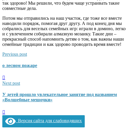
так здорово! Мы решили, что будем чаще устраивать такие
совместные дела.
Потом мы отправились на наш участок, где тоже все вместе
наводили порядок, помогая друг другу. А под конец дня мы
собрались для веселых семейных игр: играли в домино, легко
и с увлечением собирали алмазную мозаику. Такие дни –
прекрасный способ напомнить детям о том, как важны наши
семейные традиции и как здорово проводить время вместе!
Previous post
о лесном пожаре
Next post
У детей прошло увлекательное занятие под названием
«Волшебные мешочки»
Версия сайта для слабовидящих