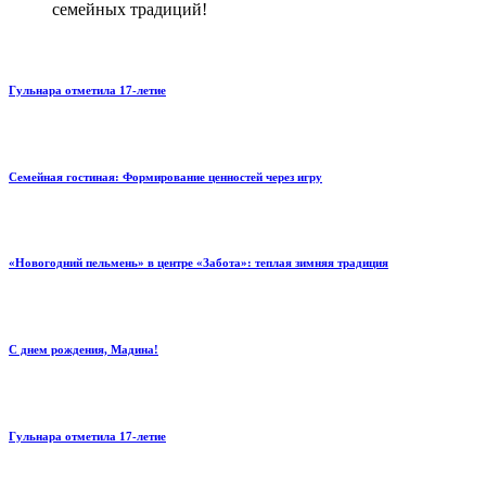
семейных традиций!
Гульнара отметила 17‑летие
Семейная гостиная: Формирование ценностей через игру
«Новогодний пельмень» в центре «Забота»: теплая зимняя традиция
С днем рождения, Мадина!
Гульнара отметила 17‑летие