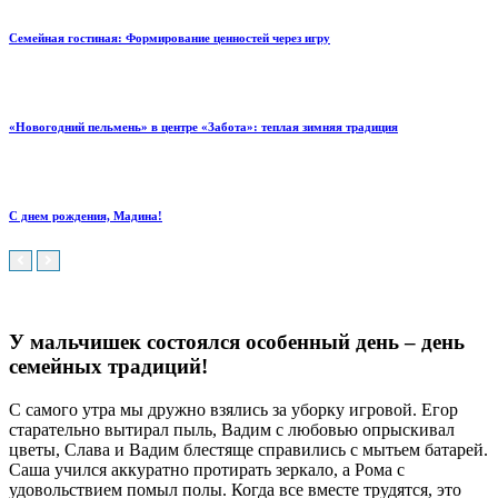
Семейная гостиная: Формирование ценностей через игру
«Новогодний пельмень» в центре «Забота»: теплая зимняя традиция
С днем рождения, Мадина!
У мальчишек состоялся особенный день – день
семейных традиций!
С самого утра мы дружно взялись за уборку игровой.
Егор
старательно вытирал пыль, Вадим с любовью опрыскивал
цветы, Слава и Вадим блестяще справились с мытьем батарей.
Саша учился аккуратно протирать зеркало, а Рома с
удовольствием помыл полы. Когда все вместе трудятся, это