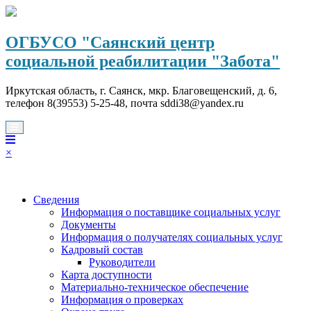
Перейти
к
содержимому
ОГБУСО "Саянский центр
социальной реабилитации "Забота"
Иркутская область, г. Саянск, мкр. Благовещенский, д. 6,
телефон 8(39553) 5-25-48, почта sddi38@yandex.ru
×
Сведения
Информация о поставщике социальных услуг
Документы
Информация о получателях социальных услуг
Кадровый состав
Руководители
Карта доступности
Материально-техническое обеспечение
Информация о проверках