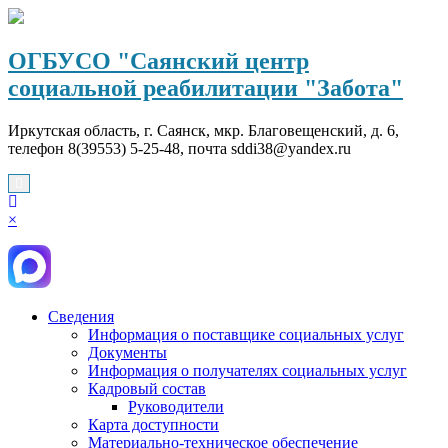
Перейти
к
содержимому
ОГБУСО "Саянский центр
социальной реабилитации "Забота"
Иркутская область, г. Саянск, мкр. Благовещенский, д. 6,
телефон 8(39553) 5-25-48, почта sddi38@yandex.ru
×
Сведения
Информация о поставщике социальных услуг
Документы
Информация о получателях социальных услуг
Кадровый состав
Руководители
Карта доступности
Материально-техническое обеспечение