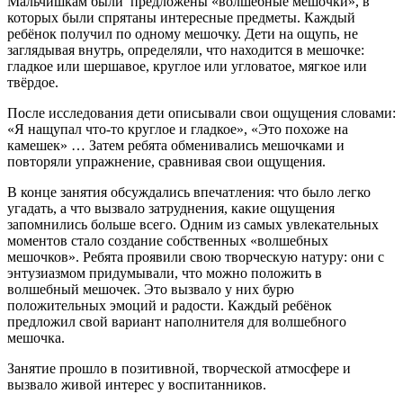
Мальчишкам были предложены «волшебные мешочки», в
которых были спрятаны интересные предметы. Каждый
ребёнок получил по одному мешочку. Дети на ощупь, не
заглядывая внутрь, определяли, что находится в мешочке:
гладкое или шершавое, круглое или угловатое, мягкое или
твёрдое.
После исследования дети описывали свои ощущения словами:
«Я нащупал что-то круглое и гладкое», «Это похоже на
камешек» … Затем ребята обменивались мешочками и
повторяли упражнение, сравнивая свои ощущения.
В конце занятия обсуждались впечатления: что было легко
угадать, а что вызвало затруднения, какие ощущения
запомнились больше всего. Одним из самых увлекательных
моментов стало создание собственных «волшебных
мешочков». Ребята проявили свою творческую натуру: они с
энтузиазмом придумывали, что можно положить в
волшебный мешочек. Это вызвало у них бурю
положительных эмоций и радости. Каждый ребёнок
предложил свой вариант наполнителя для волшебного
мешочка.
Занятие прошло в позитивной, творческой атмосфере и
вызвало живой интерес у воспитанников.