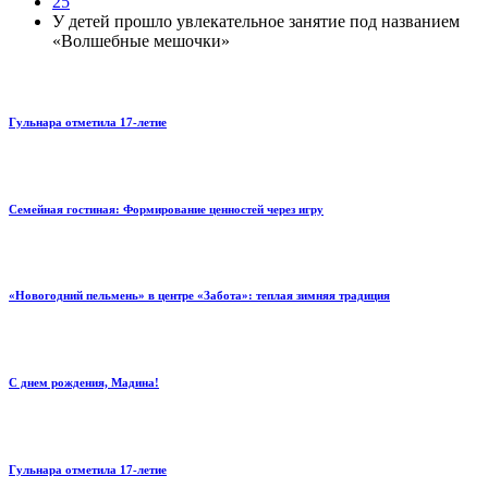
25
У детей прошло увлекательное занятие под названием
«Волшебные мешочки»
Гульнара отметила 17‑летие
Семейная гостиная: Формирование ценностей через игру
«Новогодний пельмень» в центре «Забота»: теплая зимняя традиция
С днем рождения, Мадина!
Гульнара отметила 17‑летие