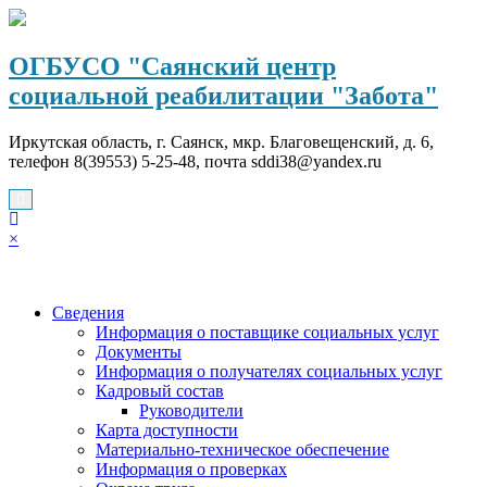
Перейти
к
содержимому
ОГБУСО "Саянский центр
социальной реабилитации "Забота"
Иркутская область, г. Саянск, мкр. Благовещенский, д. 6,
телефон 8(39553) 5-25-48, почта sddi38@yandex.ru
×
Сведения
Информация о поставщике социальных услуг
Документы
Информация о получателях социальных услуг
Кадровый состав
Руководители
Карта доступности
Материально-техническое обеспечение
Информация о проверках