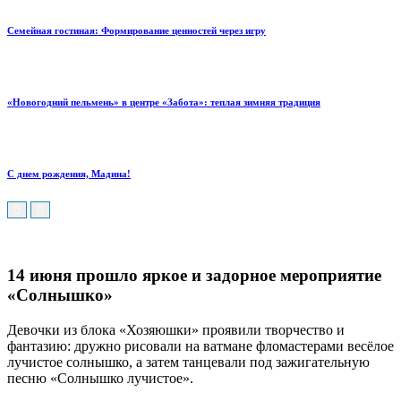
Семейная гостиная: Формирование ценностей через игру
«Новогодний пельмень» в центре «Забота»: теплая зимняя традиция
С днем рождения, Мадина!
14 июня прошло яркое и задорное мероприятие
«Солнышко»
Девочки из блока «Хозяюшки» проявили творчество и
фантазию: дружно рисовали на ватмане фломастерами весёлое
лучистое солнышко, а затем танцевали под зажигательную
песню «Солнышко лучистое».