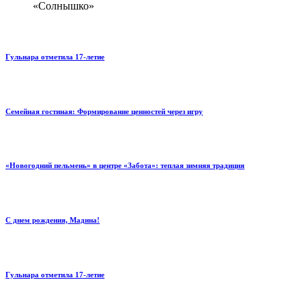
«Солнышко»
Гульнара отметила 17‑летие
Семейная гостиная: Формирование ценностей через игру
«Новогодний пельмень» в центре «Забота»: теплая зимняя традиция
С днем рождения, Мадина!
Гульнара отметила 17‑летие