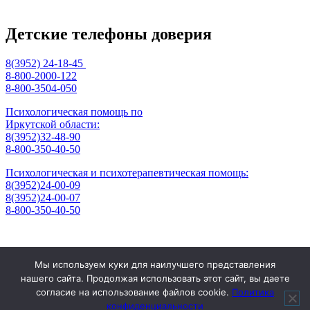
Детские телефоны доверия
8(3952) 24-18-45
8-800-2000-122
8-800-3504-050
Психологическая помощь по
Иркутской области:
8(3952)32-48-90
8-800-350-40-50
Психологическая и психотерапевтическая помощь:
8(3952)24-00-09
8(3952)24-00-07
8-800-350-40-50
Отзывы
Мы используем куки для наилучшего представления
Контакты
нашего сайта. Продолжая использовать этот сайт, вы даете
Режим работы
согласие на использование файлов cookie.
Политика
666304, Российская Федерация, Иркутская область, г. Саянск,
конфиденциальности