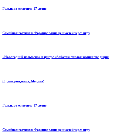
Гульнара отметила 17‑летие
Семейная гостиная: Формирование ценностей через игру
«Новогодний пельмень» в центре «Забота»: теплая зимняя традиция
С днем рождения, Мадина!
Гульнара отметила 17‑летие
Семейная гостиная: Формирование ценностей через игру