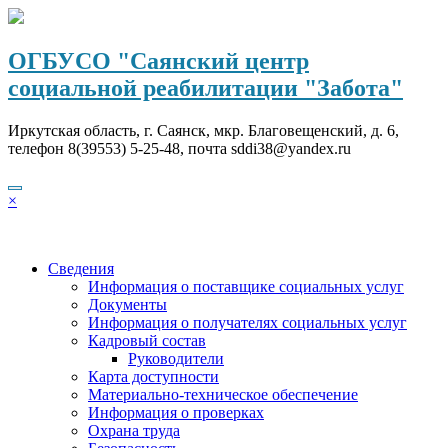
Перейти
к
содержимому
ОГБУСО "Саянский центр
социальной реабилитации "Забота"
Иркутская область, г. Саянск, мкр. Благовещенский, д. 6,
телефон 8(39553) 5-25-48, почта sddi38@yandex.ru
×
Сведения
Информация о поставщике социальных услуг
Документы
Информация о получателях социальных услуг
Кадровый состав
Руководители
Карта доступности
Материально-техническое обеспечение
Информация о проверках
Охрана труда