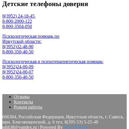
Детские телефоны доверия
8(3952) 24-18-45
8-800-2000-122
8-800-3504-050
Психологическая помощь по
Иркутской области:
8(3952)32-48-90
8-800-350-40-50
Психологическая и психотерапевтическая помощь:
8(3952)24-00-09
8(3952)24-00-07
8-800-350-40-50
Отзывы
Контакты
Режим работы
666304, Российская Федерация, Иркутская область, г. Саянск,
мрн. Благовещенский, д. 6 тел. 8(395-53) 5-25-48
sddi38@yandex.ru | Powered By
SpiceThemes