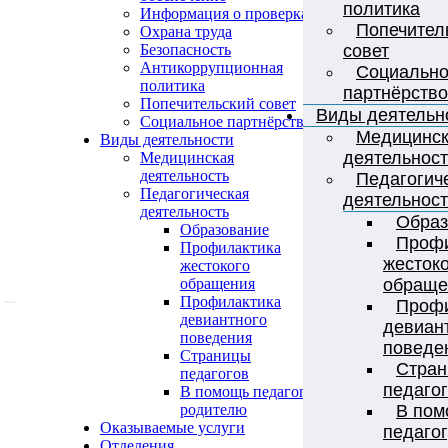
политика
Информация о проверках
Попечител
Охрана труда
совет
Безопасность
Антикоррупционная
Социальн
политика
партнёрство
Попечительский совет
Виды деятельн
Социальное партнёрство
Медицинс
Виды деятельности
деятельност
Медицинская
деятельность
Педагогич
Педагогическая
деятельност
деятельность
Образ
Образование
Профи
Профилактика
жесток
жестокого
обраще
обращения
Профилактика
Профи
девиантного
девиан
поведения
поведе
Страницы
Стра
педагогов
педаго
В помощь педагогу,
В пом
родителю
Оказываемые услуги
педагог
Отделения