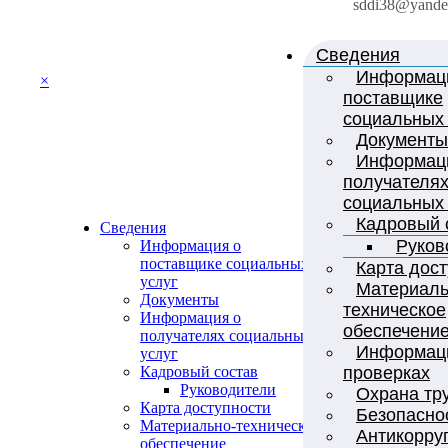
sddi38@yande
Сведения
Информац
×
поставщике
социальных 
Документы
Информац
получателя
социальных 
Кадровый 
Сведения
Руков
Информация о
поставщике социальных
Карта дос
услуг
Материаль
Документы
техническое
Информация о
обеспечени
получателях социальных
Информац
услуг
проверках
Кадровый состав
Руководители
Охрана тр
Карта доступности
Безопасно
Материально-техническое
Антикорру
обеспечение