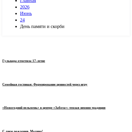
Главная
2026
Июнь
24
День памяти и скорби
Гульнара отметила 17‑летие
Семейная гостиная: Формирование ценностей через игру
«Новогодний пельмень» в центре «Забота»: теплая зимняя традиция
С днем рождения, Мадина!