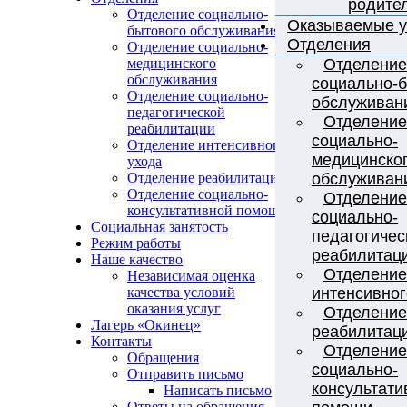
родите
Отделение социально-
Оказываемые у
бытового обслуживания
Отделения
Отделение социально-
Отделение
медицинского
обслуживания
социально-
Отделение социально-
обслуживан
педагогической
Отделение
реабилитации
социально-
Отделение интенсивного
медицинско
ухода
обслуживан
Отделение реабилитации
Отделение социально-
Отделение
консультативной помощи
социально-
Социальная занятость
педагогичес
Режим работы
реабилитац
Наше качество
Отделение
Независимая оценка
интенсивног
качества условий
оказания услуг
Отделение
Лагерь «Окинец»
реабилитац
Контакты
Отделение
Обращения
социально-
Отправить письмо
консультати
Написать письмо
Ответы на обращения