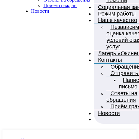
помощи
Приём граждан
Социальная за
Новости
Режим работы
Наше качество
Независим
оценка каче
условий ока
услуг
Лагерь «Окине
Контакты
Обращени
Отправить
Напис
письмо
Ответы на
обращения
Приём гра
Новости