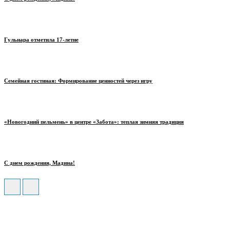
Гульнара отметила 17‑летие
Семейная гостиная: Формирование ценностей через игру
«Новогодний пельмень» в центре «Забота»: теплая зимняя традиция
С днем рождения, Мадина!