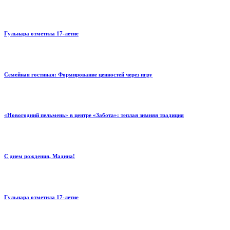
Гульнара отметила 17‑летие
Семейная гостиная: Формирование ценностей через игру
«Новогодний пельмень» в центре «Забота»: теплая зимняя традиция
С днем рождения, Мадина!
Гульнара отметила 17‑летие