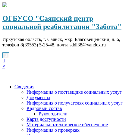
Перейти
к
содержимому
ОГБУСО "Саянский центр
социальной реабилитации "Забота"
Иркутская область, г. Саянск, мкр. Благовещенский, д. 6,
телефон 8(39553) 5-25-48, почта sddi38@yandex.ru
×
Сведения
Информация о поставщике социальных услуг
Документы
Информация о получателях социальных услуг
Кадровый состав
Руководители
Карта доступности
Материально-техническое обеспечение
Информация о проверках