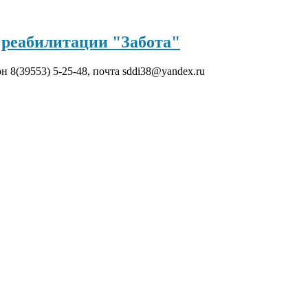
реабилитации "Забота"
он 8(39553) 5-25-48, почта sddi38@yandex.ru