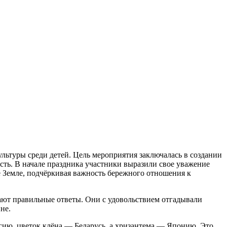
ультуры среди детей.
Цель мероприятия заключалась в создании
сть. В начале праздника участники выразили свое уважение
е Земле, подчёркивая важность бережного отношения к
нают правильные ответы. Они с удовольствием отгадывали
не.
сию, цветок клёна — Беларусь, а хризантема — Японию. Это