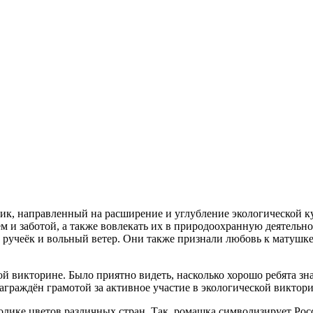
ик, направленный на расширение и углубление экологической к
 и заботой, а также вовлекать их в природоохранную деятельно
й ручеёк и вольный ветер. Они также признали любовь к матушк
ой викторине. Было приятно видеть, насколько хорошо ребята з
аграждён грамотой за активное участие в экологической виктори
олике цветов различных стран. Так, ромашка символизирует Рос