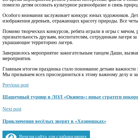
помогло детям осознать культурное разнообразие и связь прир
Особого внимания заслуживает конкурс юных художников. Дет
изображения деревьев, отражающих красоту природы. Все четы
Помимо творческих конкурсов, ребята играли в игры с мячом,
признательность друзьям, воспитателям, сотрудникам лагеря з
украшающие территорию лагеря.
Завершилось мероприятие зажигательным танцем Даши, вызвав
мероприятия.
Главным итогом праздника стало понимание детьми важности за
Мы призываем всех присоединиться к этому важному делу и за
Previous post
Шашечный турнир в ЛОЛ «Окинец»: юные стратеги покор
Next post
Приключения весёлых зверят в «Хозяюшках»
Версия сайта для слабовидящих