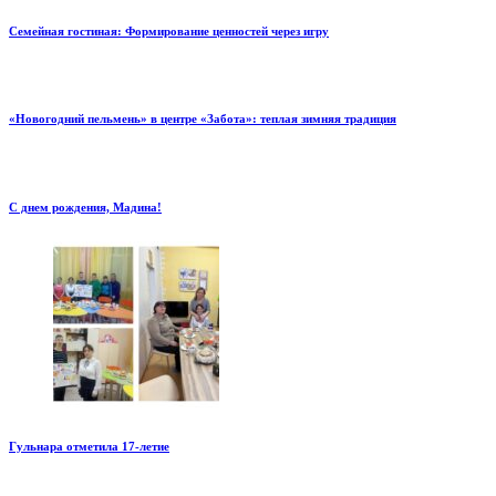
Семейная гостиная: Формирование ценностей через игру
«Новогодний пельмень» в центре «Забота»: теплая зимняя традиция
С днем рождения, Мадина!
Гульнара отметила 17‑летие