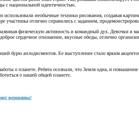
оды с национальной идентичностью.
и использовали необычные техники рисования, создавая картин
ре участника отлично справились с заданием, продемонстрирова
 развивая физическую активность и командный дух. Девочки и м
а доброе сердечное отношение, вкусные обеды, отлично организ
шей бурю аплодисментов. Ее выступление стало ярким акцентом
боты о планете. Ребята осознали, что Земля одна, и повышение 
ботиться о нашей общей планете.
яют вершины!