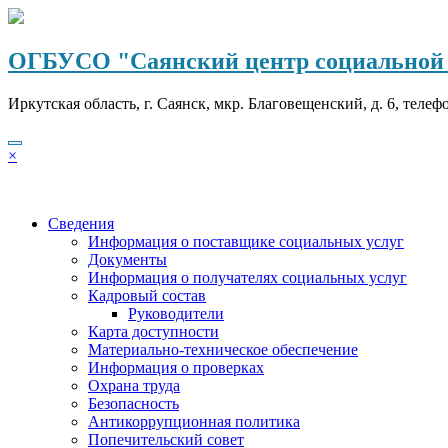
Перейти
к
содержимому
ОГБУСО "Саянский центр социальной 
Иркутская область, г. Саянск, мкр. Благовещенский, д. 6, телеф
×
Сведения
Информация о поставщике социальных услуг
Документы
Информация о получателях социальных услуг
Кадровый состав
Руководители
Карта доступности
Материально-техническое обеспечение
Информация о проверках
Охрана труда
Безопасность
Антикоррупционная политика
Попечительский совет