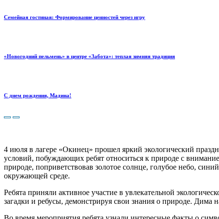
Семейная гостиная: Формирование ценностей через игру
«Новогодний пельмень» в центре «Забота»: теплая зимняя традиция
С днем рождения, Мадина!
4 июля в лагере «Окинец» прошел яркий экологический праздн
условий, побуждающих ребят относиться к природе с вниманием
природе, поприветствовав золотое солнце, голубое небо, сини
окружающей среде.
Ребята приняли активное участие в увлекательной экологическ
загадки и ребусы, демонстрируя свои знания о природе. Дима н
Во время мероприятия ребята узнали интересные факты о симв