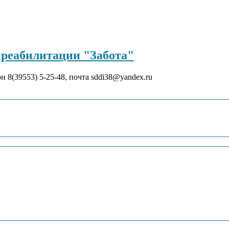
реабилитации "Забота"
он 8(39553) 5-25-48, почта sddi38@yandex.ru