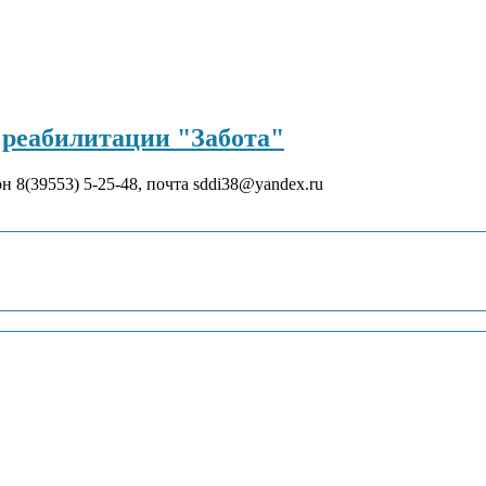
реабилитации "Забота"
он 8(39553) 5-25-48, почта sddi38@yandex.ru