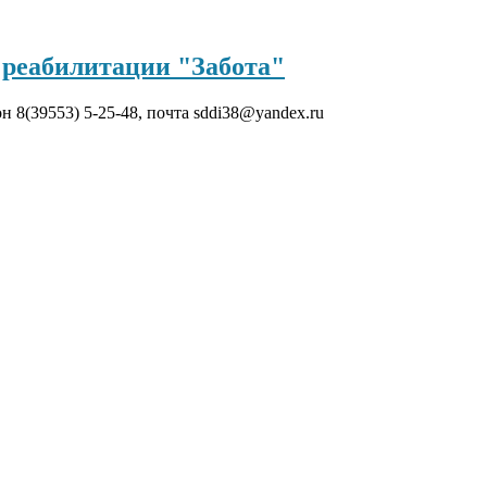
реабилитации "Забота"
он 8(39553) 5-25-48, почта sddi38@yandex.ru