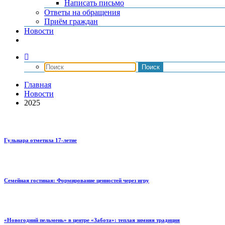
Написать письмо
Ответы на обращения
Приём граждан
Новости
Главная
Новости
2025
Гульнара отметила 17‑летие
Семейная гостиная: Формирование ценностей через игру
«Новогодний пельмень» в центре «Забота»: теплая зимняя традиция