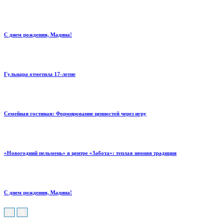
С днем рождения, Мадина!
Гульнара отметила 17‑летие
Семейная гостиная: Формирование ценностей через игру
«Новогодний пельмень» в центре «Забота»: теплая зимняя традиция
С днем рождения, Мадина!