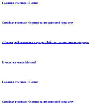
Гульнара отметила 17‑летие
Семейная гостиная: Формирование ценностей через игру
«Новогодний пельмень» в центре «Забота»: теплая зимняя традиция
С днем рождения, Мадина!
Гульнара отметила 17‑летие
Семейная гостиная: Формирование ценностей через игру