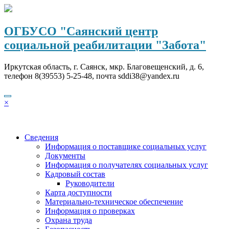
Перейти
к
содержимому
ОГБУСО "Саянский центр
социальной реабилитации "Забота"
Иркутская область, г. Саянск, мкр. Благовещенский, д. 6,
телефон 8(39553) 5-25-48, почта sddi38@yandex.ru
×
Сведения
Информация о поставщике социальных услуг
Документы
Информация о получателях социальных услуг
Кадровый состав
Руководители
Карта доступности
Материально-техническое обеспечение
Информация о проверках
Охрана труда