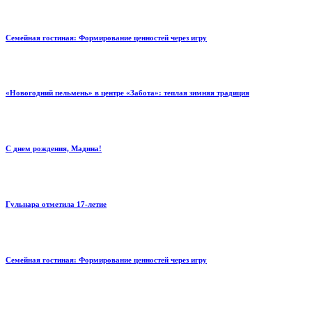
Семейная гостиная: Формирование ценностей через игру
«Новогодний пельмень» в центре «Забота»: теплая зимняя традиция
С днем рождения, Мадина!
Гульнара отметила 17‑летие
Семейная гостиная: Формирование ценностей через игру