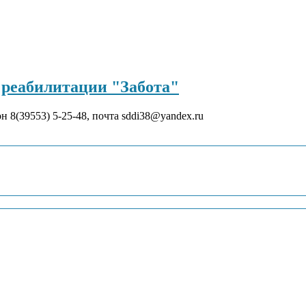
реабилитации "Забота"
он 8(39553) 5-25-48, почта sddi38@yandex.ru