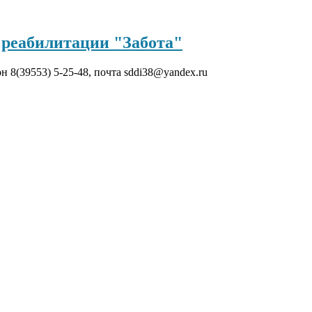
реабилитации "Забота"
он 8(39553) 5-25-48, почта sddi38@yandex.ru