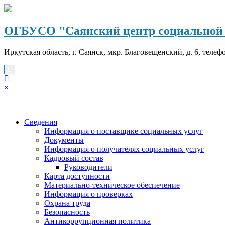
Перейти
к
содержимому
ОГБУСО "Саянский центр социальной 
Иркутская область, г. Саянск, мкр. Благовещенский, д. 6, телеф
×
Сведения
Информация о поставщике социальных услуг
Документы
Информация о получателях социальных услуг
Кадровый состав
Руководители
Карта доступности
Материально-техническое обеспечение
Информация о проверках
Охрана труда
Безопасность
Антикоррупционная политика