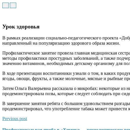
Урок здоровья
В рамках реализации социально-педагогического проекта «Доб
направленный на популяризацию здорового образа жизни.
Профилактическое занятие провела главная медицинская сестр
методы профилактики простудных заболеваний, а также подчер
значению витаминов, необходимых детскому организму для по
В ходе презентации воспитанники узнали о том, в каких проду
ягоды, овощи, фрукты, а также молочные, мясные и рыбные пр
Затем Ольга Валерьевна рассказала о микробах: некоторые из н
продемонстрировала позы, которые следует соблюдать при сид
В завершение занятия ребята с большим удовольствием разгад
продемонстрировал, что употребление табака может привести к
Previous post
Профессиональная проба в «Химико — технологическом те