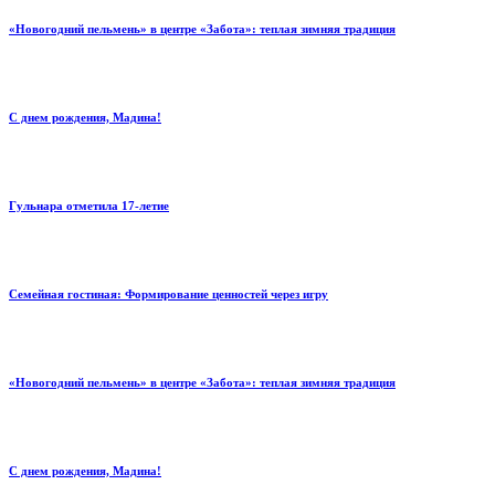
«Новогодний пельмень» в центре «Забота»: теплая зимняя традиция
С днем рождения, Мадина!
Гульнара отметила 17‑летие
Семейная гостиная: Формирование ценностей через игру
«Новогодний пельмень» в центре «Забота»: теплая зимняя традиция
С днем рождения, Мадина!