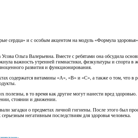
рые сердца» и с особым акцентом на модуль «Формула здоровья»
а Усова Ольга Валерьевна. Вместе с ребятами она обсудила осн
кнула важность утренней гимнастики, физкультуры и спорта в ж
лноценного развития и функционирования.
ктах содержатся витамины «А», «В» и «С», а также о том, что в
одукты.
их полезны, в то время как другие могут нанести вред здоровью.
ении, стоянии и движении.
ывали загадки о предметах личной гигиены. После этого был про
 серьезным негативным последствиям для здоровья человека.
хникуме»