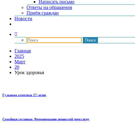
Написать письмо
Ответы на обращения
Приём граждан
Новости
Главная
2025
Март
20
Урок здоровья
Гульнара отметила 17‑летие
Семейная гостиная: Формирование ценностей через игру