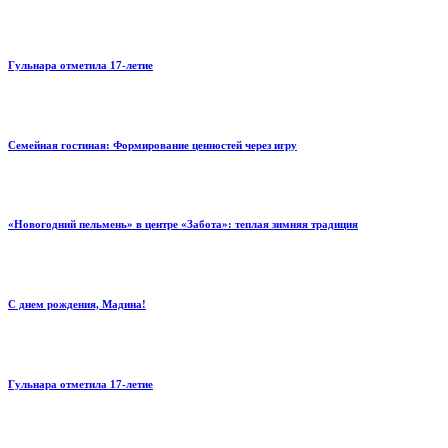
Гульнара отметила 17‑летие
Семейная гостиная: Формирование ценностей через игру
«Новогодний пельмень» в центре «Забота»: теплая зимняя традиция
С днем рождения, Мадина!
Гульнара отметила 17‑летие