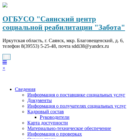
Перейти
к
содержимому
ОГБУСО "Саянский центр
социальной реабилитации "Забота"
Иркутская область, г. Саянск, мкр. Благовещенский, д. 6,
телефон 8(39553) 5-25-48, почта sddi38@yandex.ru
×
Сведения
Информация о поставщике социальных услуг
Документы
Информация о получателях социальных услуг
Кадровый состав
Руководители
Карта доступности
Материально-техническое обеспечение
Информация о проверках