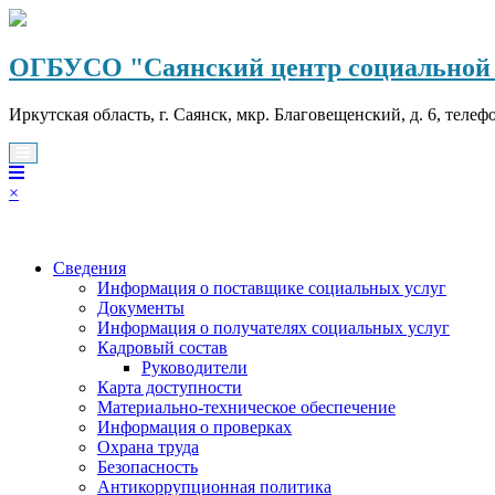
Перейти
к
содержимому
ОГБУСО "Саянский центр социальной 
Иркутская область, г. Саянск, мкр. Благовещенский, д. 6, телеф
×
Сведения
Информация о поставщике социальных услуг
Документы
Информация о получателях социальных услуг
Кадровый состав
Руководители
Карта доступности
Материально-техническое обеспечение
Информация о проверках
Охрана труда
Безопасность
Антикоррупционная политика