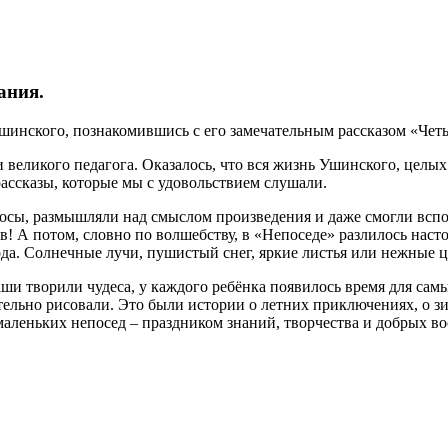
ания.
шинского, познакомившись с его замечательным рассказом «Чет
 великого педагога. Оказалось, что вся жизнь Ушинского, целых
рассказы, которые мы с удовольствием слушали.
осы, размышляли над смыслом произведения и даже смогли вспом
ов! А потом, словно по волшебству, в «Непоседе» разлилось нас
ода. Солнечные лучи, пушистый снег, яркие листья или нежные 
аши творили чудеса, у каждого ребёнка появилось время для с
ательно рисовали. Это были истории о летних приключениях, о з
аленьких непосед – праздником знаний, творчества и добрых в