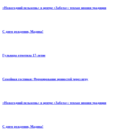
«Новогодний пельмень» в центре «Забота»: теплая зимняя традиция
С днем рождения, Мадина!
Гульнара отметила 17‑летие
Семейная гостиная: Формирование ценностей через игру
«Новогодний пельмень» в центре «Забота»: теплая зимняя традиция
С днем рождения, Мадина!