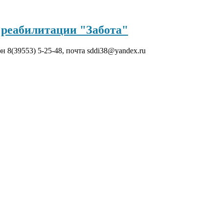
реабилитации "Забота"
он 8(39553) 5-25-48, почта sddi38@yandex.ru