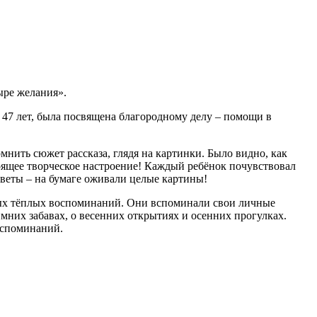
ыре желания».
 47 лет, была посвящена благородному делу – помощи в
нить сюжет рассказа, глядя на картинки. Было видно, как
тоящее творческое настроение! Каждый ребёнок почувствовал
цветы – на бумаге оживали целые картины!
амых тёплых воспоминаний. Они вспоминали свои личные
имних забавах, о весенних открытиях и осенних прогулках.
оспоминаний.