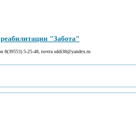
реабилитации "Забота"
он 8(39553) 5-25-48, почта sddi38@yandex.ru