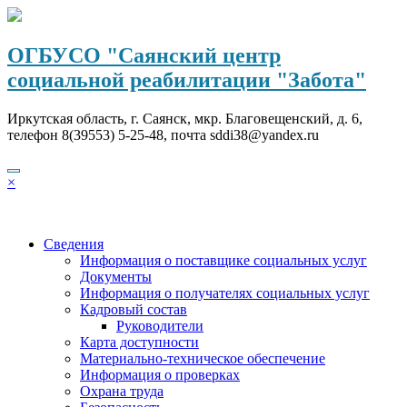
Перейти
к
содержимому
ОГБУСО "Саянский центр
социальной реабилитации "Забота"
Иркутская область, г. Саянск, мкр. Благовещенский, д. 6,
телефон 8(39553) 5-25-48, почта sddi38@yandex.ru
×
Сведения
Информация о поставщике социальных услуг
Документы
Информация о получателях социальных услуг
Кадровый состав
Руководители
Карта доступности
Материально-техническое обеспечение
Информация о проверках
Охрана труда