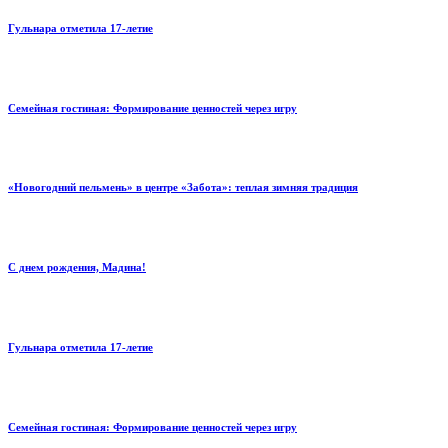
Гульнара отметила 17‑летие
Семейная гостиная: Формирование ценностей через игру
«Новогодний пельмень» в центре «Забота»: теплая зимняя традиция
С днем рождения, Мадина!
Гульнара отметила 17‑летие
Семейная гостиная: Формирование ценностей через игру