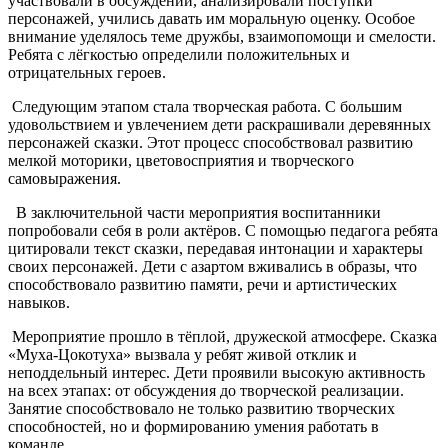
участвовали в обсуждении, анализировали поступки
персонажей, учились давать им моральную оценку. Особое
внимание уделялось теме дружбы, взаимопомощи и смелости.
Ребята с лёгкостью определили положительных и
отрицательных героев.
Следующим этапом стала творческая работа. С большим
удовольствием и увлечением дети раскрашивали деревянных
персонажей сказки. Этот процесс способствовал развитию
мелкой моторики, цветовосприятия и творческого
самовыражения.
В заключительной части мероприятия воспитанники
попробовали себя в роли актёров. С помощью педагога ребята
цитировали текст сказки, передавая интонации и характеры
своих персонажей. Дети с азартом вживались в образы, что
способствовало развитию памяти, речи и артистических
навыков.
Мероприятие прошло в тёплой, дружеской атмосфере. Сказка
«Муха-Цокотуха» вызвала у ребят живой отклик и
неподдельный интерес. Дети проявили высокую активность
на всех этапах: от обсуждения до творческой реализации.
Занятие способствовало не только развитию творческих
способностей, но и формированию умения работать в
команде.