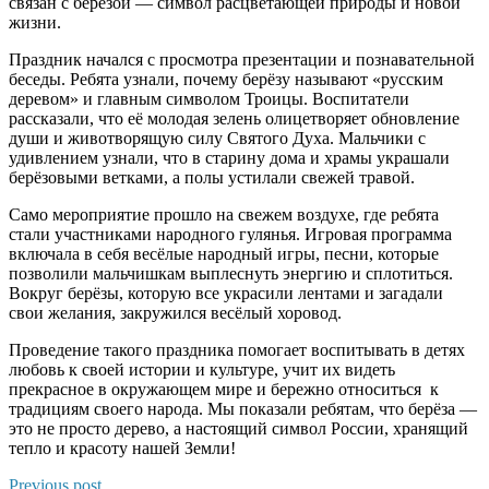
связан с берёзой — символ расцветающей природы и новой
жизни.
Праздник начался с просмотра презентации и познавательной
беседы. Ребята узнали, почему берёзу называют «русским
деревом» и главным символом Троицы. Воспитатели
рассказали, что её молодая зелень олицетворяет обновление
души и животворящую силу Святого Духа. Мальчики с
удивлением узнали, что в старину дома и храмы украшали
берёзовыми ветками, а полы устилали свежей травой.
Само мероприятие прошло на свежем воздухе, где ребята
стали участниками народного гулянья. Игровая программа
включала в себя весёлые народный игры, песни, которые
позволили мальчишкам выплеснуть энергию и сплотиться.
Вокруг берёзы, которую все украсили лентами и загадали
свои желания, закружился весёлый хоровод.
Проведение такого праздника помогает воспитывать в детях
любовь к своей истории и культуре, учит их видеть
прекрасное в окружающем мире и бережно относиться к
традициям своего народа. Мы показали ребятам, что берёза —
это не просто дерево, а настоящий символ России, хранящий
тепло и красоту нашей Земли!
Previous post