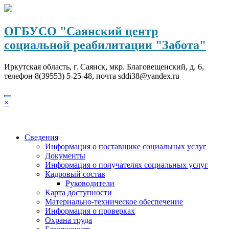
Перейти
к
содержимому
ОГБУСО "Саянский центр
социальной реабилитации "Забота"
Иркутская область, г. Саянск, мкр. Благовещенский, д. 6,
телефон 8(39553) 5-25-48, почта sddi38@yandex.ru
×
Сведения
Информация о поставщике социальных услуг
Документы
Информация о получателях социальных услуг
Кадровый состав
Руководители
Карта доступности
Материально-техническое обеспечение
Информация о проверках
Охрана труда