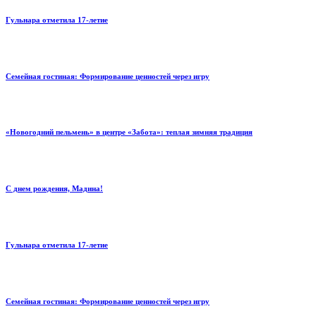
Гульнара отметила 17‑летие
Семейная гостиная: Формирование ценностей через игру
«Новогодний пельмень» в центре «Забота»: теплая зимняя традиция
С днем рождения, Мадина!
Гульнара отметила 17‑летие
Семейная гостиная: Формирование ценностей через игру