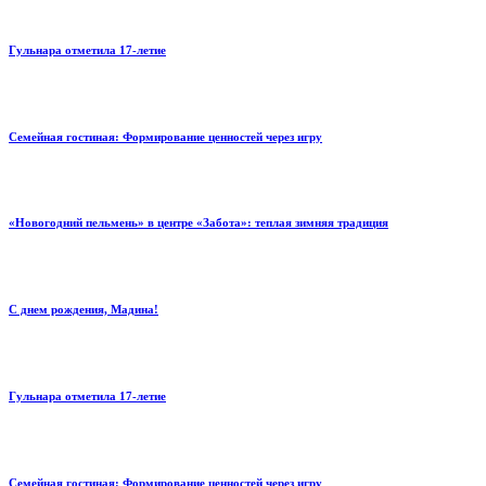
Гульнара отметила 17‑летие
Семейная гостиная: Формирование ценностей через игру
«Новогодний пельмень» в центре «Забота»: теплая зимняя традиция
С днем рождения, Мадина!
Гульнара отметила 17‑летие
Семейная гостиная: Формирование ценностей через игру