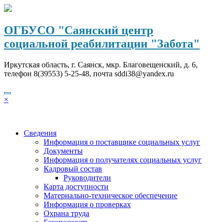
Перейти
к
содержимому
ОГБУСО "Саянский центр
социальной реабилитации "Забота"
Иркутская область, г. Саянск, мкр. Благовещенский, д. 6,
телефон 8(39553) 5-25-48, почта sddi38@yandex.ru
×
Сведения
Информация о поставщике социальных услуг
Документы
Информация о получателях социальных услуг
Кадровый состав
Руководители
Карта доступности
Материально-техническое обеспечение
Информация о проверках
Охрана труда