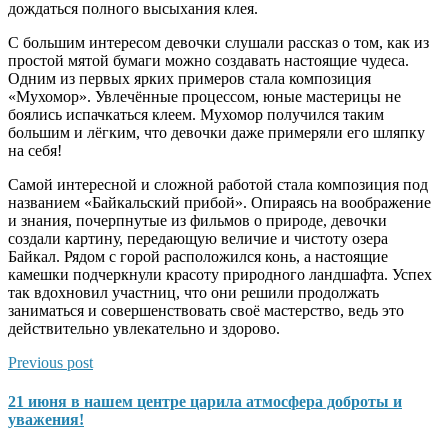
дождаться полного высыхания клея.
С большим интересом девочки слушали рассказ о том, как из
простой мятой бумаги можно создавать настоящие чудеса.
Одним из первых ярких примеров стала композиция
«Мухомор». Увлечённые процессом, юные мастерицы не
боялись испачкаться клеем. Мухомор получился таким
большим и лёгким, что девочки даже примеряли его шляпку
на себя!
Самой интересной и сложной работой стала композиция под
названием «Байкальский прибой». Опираясь на воображение
и знания, почерпнутые из фильмов о природе, девочки
создали картину, передающую величие и чистоту озера
Байкал. Рядом с горой расположился конь, а настоящие
камешки подчеркнули красоту природного ландшафта. Успех
так вдохновил участниц, что они решили продолжать
заниматься и совершенствовать своё мастерство, ведь это
действительно увлекательно и здорово.
Previous post
21 июня в нашем центре царила атмосфера доброты и
уважения!