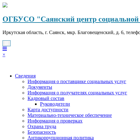
Перейти
к
содержимому
ОГБУСО "Саянский центр социальной 
Иркутская область, г. Саянск, мкр. Благовещенский, д. 6, телеф
×
Сведения
Информация о поставщике социальных услуг
Документы
Информация о получателях социальных услуг
Кадровый состав
Руководители
Карта доступности
Материально-техническое обеспечение
Информация о проверках
Охрана труда
Безопасность
Антикоррупционная политика