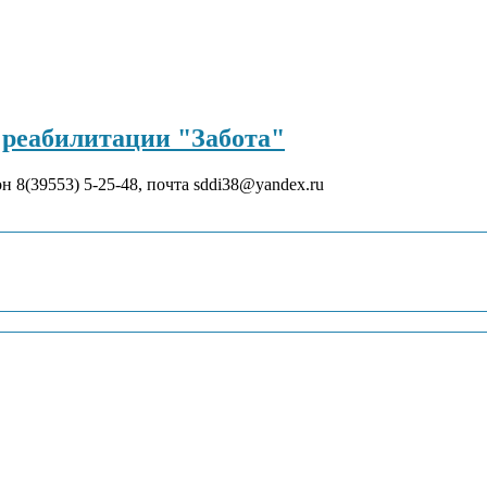
реабилитации "Забота"
он 8(39553) 5-25-48, почта sddi38@yandex.ru