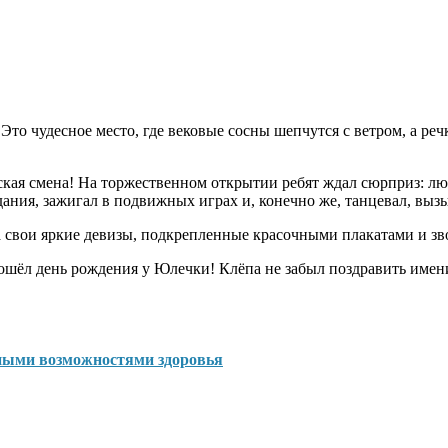
то чудесное место, где вековые сосны шепчутся с ветром, а ре
ческая смена! На торжественном открытии ребят ждал сюрприз: 
ания, зажигал в подвижных играх и, конечно же, танцевал, вызы
ла свои яркие девизы, подкрепленные красочными плакатами и з
ошёл день рождения у Юлечки! Клёпа не забыл поздравить именин
нными возможностями здоровья