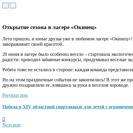
Открытие сезона в лагере «Окинец»
Лето пришло, и юные друзья уже в любимом лагере «Окинец»! Э
завораживает своей красотой.
20 июня в лагере было особенно весело – стартовала экологи
радости: проводил забавные конкурсы, придумывал веселые зад
Ребята тоже не остались в стороне: каждая команда представи
Но на этом праздничные события не закончились! В этот же пр
дружно поздравляли ее, взявшись за руки в веселом хороводе.
Previous post
Победа в XIV областной спартакиаде для детей с ограниче
Next post