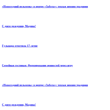
«Новогодний пельмень» в центре «Забота»: теплая зимняя традиция
С днем рождения, Мадина!
Гульнара отметила 17‑летие
Семейная гостиная: Формирование ценностей через игру
«Новогодний пельмень» в центре «Забота»: теплая зимняя традиция
С днем рождения, Мадина!