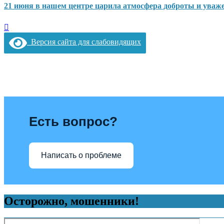
21 июня в нашем центре царила атмосфера доброты и уваж
Версия сайта для слабовидящих
Есть вопрос?
Написать о проблеме
Осторожно, мошенники!