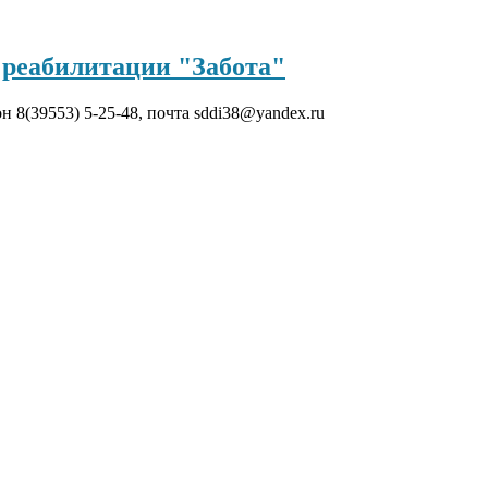
реабилитации "Забота"
он 8(39553) 5-25-48, почта sddi38@yandex.ru